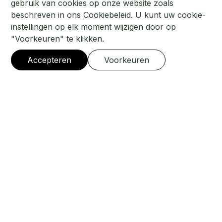
gebruik van cookies op onze website zoals
beschreven in ons Cookiebeleid. U kunt uw cookie-
instellingen op elk moment wijzigen door op
"Voorkeuren" te klikken.
Accepteren
Voorkeuren
GA JE MEE?
De ultieme race ervaring
ga mee
ijsdriften
in
Zweden
In 2027 reizen we opnieuw af naar Zweden
voor een avontuur dat je niet snel vergeet.
Midden in de Zweedse wildernis, op zo’n
anderhalf uur van Östersund, ligt ons