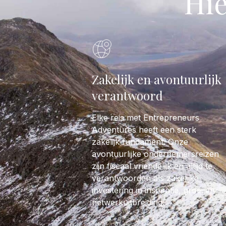
Hie
Zakelijk en avontuurlijk
verantwoord
Elke reis met Entrepreneurs
Adventures heeft een sterk
zakelijk fundament. Onze
avontuurlijke ondernemersreizen
zijn fiscaal vriendelijk en altijd te
verantwoorden als zakelijke
investering in inspiratie, groei en
netwerkuitbreiding.