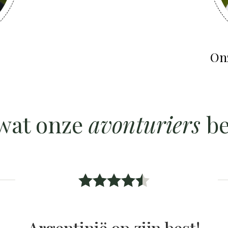
Onz
wat onze
avonturiers
be
Argentinië op zijn best!