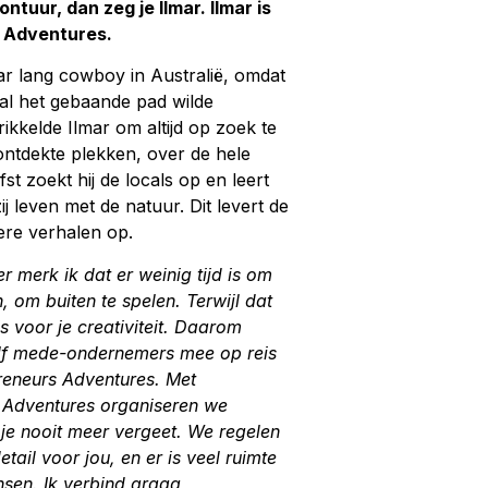
ontuur, dan zeg je Ilmar. Ilmar is
f Adventures.
ar lang cowboy in Australië, omdat
e al het gebaande pad wilde
rikkelde Ilmar om altijd op zoek te
ntdekte plekken, over de hele
fst zoekt hij de locals op en leert
j leven met de natuur. Dit levert de
ere verhalen op.
 merk ik dat er weinig tijd is om
, om buiten te spelen. Terwijl dat
is voor je creativiteit. Daarom
lf mede-ondernemers mee op reis
reneurs Adventures. Met
 Adventures organiseren we
 je nooit meer vergeet. We regelen
detail voor jou, en er is veel ruimte
sen. Ik verbind graag