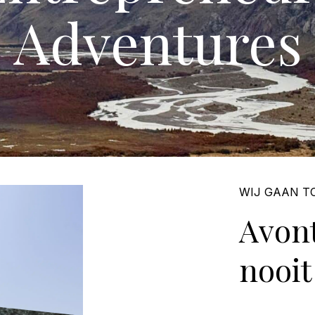
Adventures
WIJ GAAN T
Avont
nooit