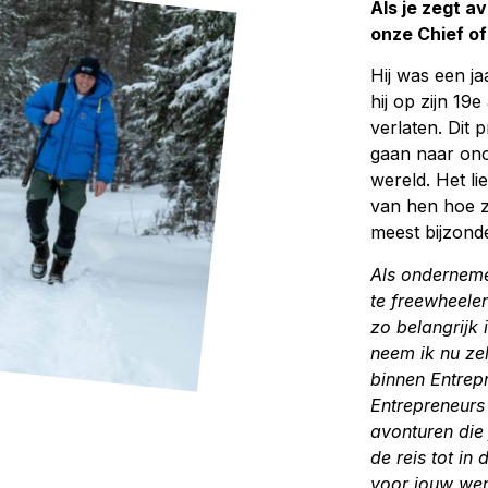
Als je zegt av
onze Chief o
Hij was een ja
hij op zijn 19
verlaten.
Dit p
gaan naar ono
wereld. Het lie
van hen hoe zi
meest bijzond
Als ondernemer
te freewheelen
zo belangrijk 
neem ik nu ze
binnen Entrep
Entrepreneurs
avonturen die
de reis tot in 
voor jouw wen