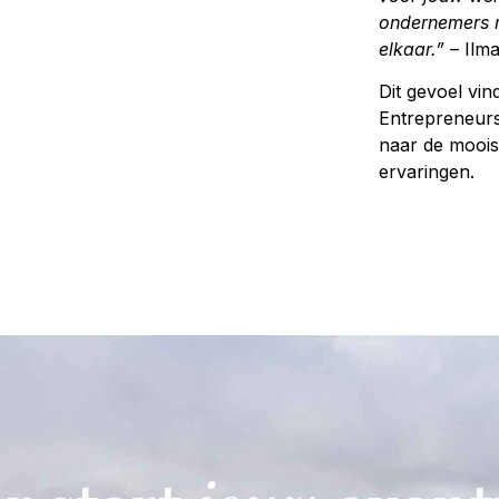
ondernemers m
elkaar.” –
Ilm
Dit gevoel vind
Entrepreneurs 
naar de moois
ervaringen.