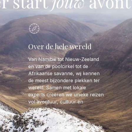
r start
jouw
avont
Over de hele wereld
Van Namibië tot Nieuw-Zeeland
en van de poolcirkel tot de
Afrikaanse savanne, wij kennen
de meest bijzondere plekken ter
wereld. Samen met lokale
experts creëren we unieke reizen
vol avontuur, cultuur en
connectie.
Waar ter wereld wil jij je volgende